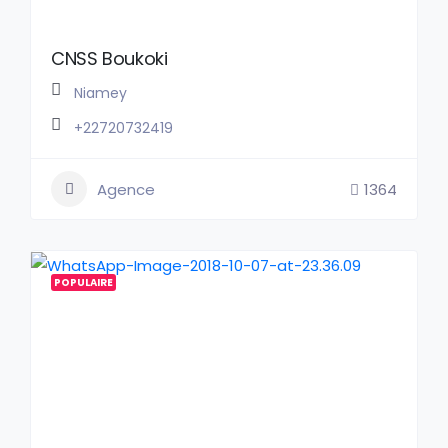
CNSS Boukoki
Niamey
+22720732419
Agence
1364
POPULAIRE