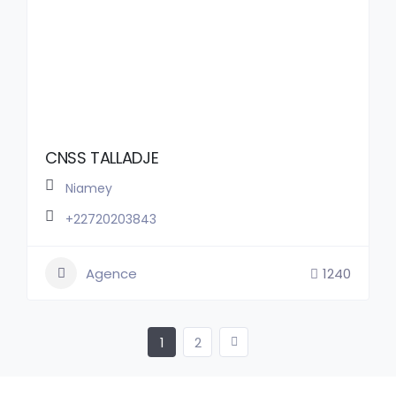
CNSS TALLADJE
Niamey
+22720203843
Agence
1240
1
2